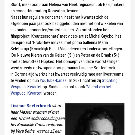
Sloot, mezzosopraan Helena van Heel, regisseur Job Raaijmakers
en concertdramaturg Roswitha Devrient.
Naast hun reguliere concerten, heeft het kwartet zich de
afgelopen paar jaar ook beziggehouden met het ontwikkelen van
bijzondere concerten/voorstellingen. Zo ontstonden het
filmproject ‘Kreutzersonate’ met video-artist Michal Grycko, het
dansproject ‘Prokofiev moves’ met prima ballerina Maria
Seletskaja (Koninklijk Ballet Vlaanderen) en kindervoorstellingen
‘De Nieuwe Kleren van de Keizer’ (5+) en Peter en de Draak (5+)
met acteur Steef Hupkes. Het concept van deze voorstellingen
werd steeds ontworpen door primarius Lisanne Soeterbroek.
In Corona-tijd werkte het kwartet veelvuldig mee aan livestreams,
te vinden op hun
YouTube-kanaal
. In 2021 richtten zij
Stichting
Vespucci Kwartet
op. Sindsdien kunt u ook
‘Vriend van het
Vespucci Kwartet’
worden.
Lisanne Soeterbroek
sloot
haar Master examen af met
een 10 met onderscheiding aan
het Koninklijk Conservatorium
bij Vera Beths, waarna zij een