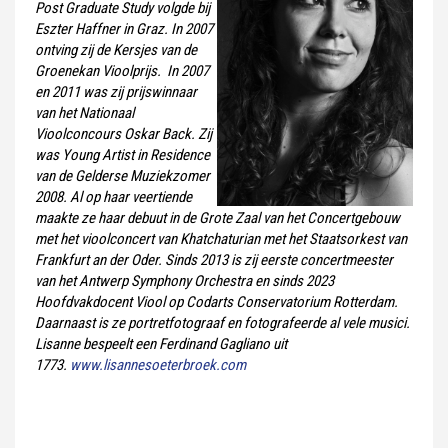
Post Graduate Study volgde bij
Eszter Haffner in Graz. In 2007
ontving zij de Kersjes van de
Groenekan Vioolprijs. In 2007
en 2011 was zij prijswinnaar
van het Nationaal
Vioolconcours Oskar Back. Zij
was Young Artist in Residence
van de Gelderse Muziekzomer
2008. Al op haar veertiende
maakte ze haar debuut in de Grote Zaal van het Concertgebouw
met het vioolconcert van Khatchaturian met het Staatsorkest van
Frankfurt an der Oder. Sinds 2013 is zij eerste concertmeester
van het Antwerp Symphony Orchestra en sinds 2023
Hoofdvakdocent Viool op Codarts Conservatorium Rotterdam.
Daarnaast is ze portretfotograaf en fotografeerde al vele musici.
Lisanne bespeelt een Ferdinand Gagliano uit
1773.
www.lisannesoeterbroek.com