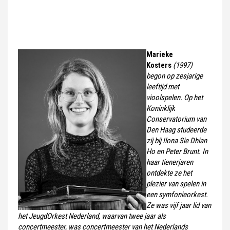
Marieke
Kosters
(1997)
begon op zesjarige
leeftijd met
vioolspelen. Op het
Koninklijk
Conservatorium van
Den Haag studeerde
zij bij Ilona Sie Dhian
Ho en Peter Brunt. In
haar tienerjaren
ontdekte ze het
plezier van spelen in
een symfonieorkest.
Ze was vijf jaar lid van
het JeugdOrkest Nederland, waarvan twee jaar als
concertmeester, was concertmeester van het Nederlands