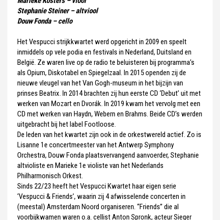
Marieke Kosters – viool
Stephanie Steiner – altviool
Douw Fonda – cello
Het Vespucci strijkkwartet werd opgericht in 2009 en speelt
inmiddels op vele podia en festivals in Nederland, Duitsland en
België. Ze waren live op de radio te beluisteren bij programma’s
als Opium, Diskotabel en Spiegelzaal. In 2015 openden zij de
nieuwe vleugel van het Van Gogh-museum in het bijzijn van
prinses Beatrix. In 2014 brachten zij hun eerste CD ‘Debut’ uit met
werken van Mozart en Dvorák. In 2019 kwam het vervolg met een
CD met werken van Haydn, Webern en Brahms. Beide CD’s werden
uitgebracht bij het label Footloose.
De leden van het kwartet zijn ook in de orkestwereld actief. Zo is
Lisanne 1e concertmeester van het Antwerp Symphony
Orchestra, Douw Fonda plaatsvervangend aanvoerder, Stephanie
altvioliste en Marieke 1e violiste van het Nederlands
Philharmonisch Orkest.
Sinds 22/23 heeft het Vespucci Kwartet haar eigen serie
‘Vespucci & Friends’, waarin zij 4 afwisselende concerten in
(meestal) Amsterdam Noord organiseren. “Friends” die al
voorbijkwamen waren o.a. cellist Anton Spronk, acteur Sieger