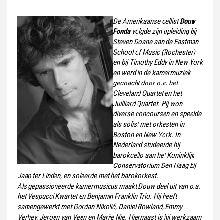
De Amerikaanse cellist
Douw
Fonda
volgde zijn opleiding bij
Steven Doane aan de Eastman
School of Music (Rochester)
en bij Timothy Eddy in New York
en werd in de kamermuziek
gecoacht door o.a. het
Cleveland Quartet en het
Juilliard Quartet. Hij won
diverse concoursen en speelde
als solist met orkesten in
Boston en New York. In
Nederland studeerde hij
barokcello aan het Koninklijk
Conservatorium Den Haag bij
Jaap ter Linden, en soleerde met het barokorkest.
Als gepassioneerde kamermusicus maakt Douw deel uit van o.a.
het Vespucci Kwartet en Benjamin Franklin Trio. Hij heeft
samengewerkt met Gordan Nikolić, Daniel Rowland, Emmy
Verhey, Jeroen van Veen en Marije Nie. Hiernaast is hij werkzaam