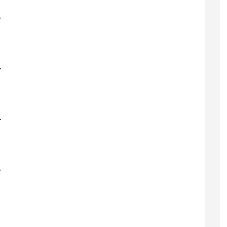
-
-
-
-