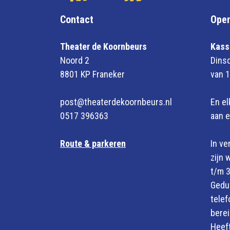
Contact
Open
Theater de Koornbeurs
Kass
Noord 2
Dinsd
8801 KP Franeker
van 1
post@theaterdekoornbeurs.nl
En el
0517 396363
aan e
Route & parkeren
In ve
zijn 
t/m 
Gedur
telef
berei
Heeft