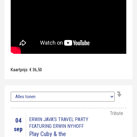
Kaartprijs: € 36,50
Tribute
ERWIN JAVA’S TRAVEL PARTY
04
FEATURING ERWIN NYHOFF
sep
Play Cuby & the